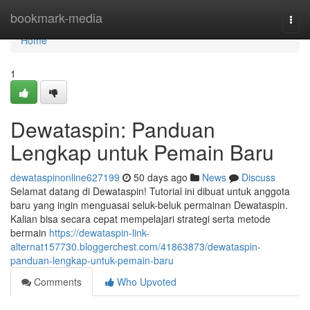
Home
bookmark-media
Togg
navi
Home
1
Dewataspin: Panduan
Lengkap untuk Pemain Baru
dewataspinonline627199
50 days ago
News
Discuss
Selamat datang di Dewataspin! Tutorial ini dibuat untuk anggota
baru yang ingin menguasai seluk-beluk permainan Dewataspin.
Kalian bisa secara cepat mempelajari strategi serta metode
bermain
https://dewataspin-link-
alternat157730.bloggerchest.com/41863873/dewataspin-
panduan-lengkap-untuk-pemain-baru
Comments
Who Upvoted