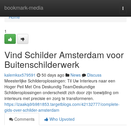
Home
bookmark-media
Togg
navi
Home
1
Vind Schilder Amsterdam voor
Buitenschilderwerk
kalemksx579591
50 days ago
News
Discuss
Meesterlijke Schilderoplossingen: Til Uw Interieurs naar een
Hoger Peil Met Ons Deskundig TeamDeskundige
Schilderoplossingen onderscheidt zich door zijn toewijding om
interieurs met precisie en zorg te transformeren.
https://izaakqdrb981853.targetblogs.com/42132777/complete-
gids-over-schilder-amsterdam
Comments
Who Upvoted