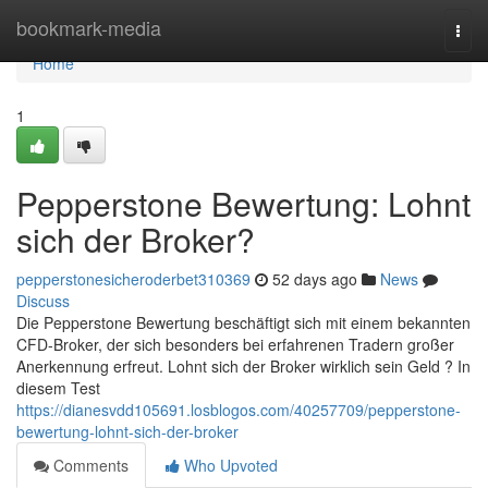
Home
bookmark-media
Togg
navi
Home
1
Pepperstone Bewertung: Lohnt
sich der Broker?
pepperstonesicheroderbet310369
52 days ago
News
Discuss
Die Pepperstone Bewertung beschäftigt sich mit einem bekannten
CFD-Broker, der sich besonders bei erfahrenen Tradern großer
Anerkennung erfreut. Lohnt sich der Broker wirklich sein Geld ? In
diesem Test
https://dianesvdd105691.losblogos.com/40257709/pepperstone-
bewertung-lohnt-sich-der-broker
Comments
Who Upvoted