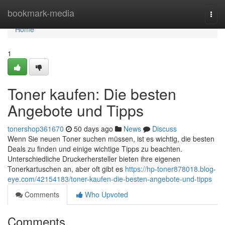
Home
bookmark-media
Togg
navi
Home
1
Toner kaufen: Die besten
Angebote und Tipps
tonershop361670
50 days ago
News
Discuss
Wenn Sie neuen Toner suchen müssen, ist es wichtig, die besten
Deals zu finden und einige wichtige Tipps zu beachten.
Unterschiedliche Druckerhersteller bieten ihre eigenen
Tonerkartuschen an, aber oft gibt es
https://hp-toner878018.blog-
eye.com/42154183/toner-kaufen-die-besten-angebote-und-tipps
Comments
Who Upvoted
Comments