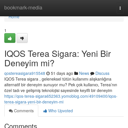
Home
bookmark-media
Togg
navi
Home
1
IQOS Terea Sigara: Yeni Bir
Deneyim mi?
qostereasigara915548
51 days ago
News
Discuss
IQOS Terea sigara , geleneksel tütün kullanımı alışkanlığına
alternatif bir deneyim sunuyor mu? Pek çok kullanıcı, Terea’nın
özel tadı ve gelişmiş teknolojisi sayesinde keyifli bir deneyim
https://qos-terea-sigara652363.yomoblog.com/49109400/iqos-
terea-sigara-yeni-bir-deneyim-mi
Comments
Who Upvoted
Comments