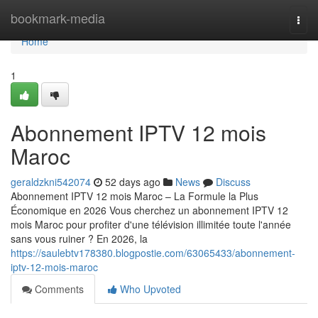
Home
bookmark-media
Togg
navi
Home
1
Abonnement IPTV 12 mois
Maroc
geraldzkni542074
52 days ago
News
Discuss
Abonnement IPTV 12 mois Maroc – La Formule la Plus
Économique en 2026 Vous cherchez un abonnement IPTV 12
mois Maroc pour profiter d'une télévision illimitée toute l'année
sans vous ruiner ? En 2026, la
https://saulebtv178380.blogpostie.com/63065433/abonnement-
iptv-12-mois-maroc
Comments
Who Upvoted