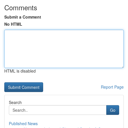
Comments
Submit a Comment
No HTML
HTML is disabled
Report Page
Search
Go
Published News