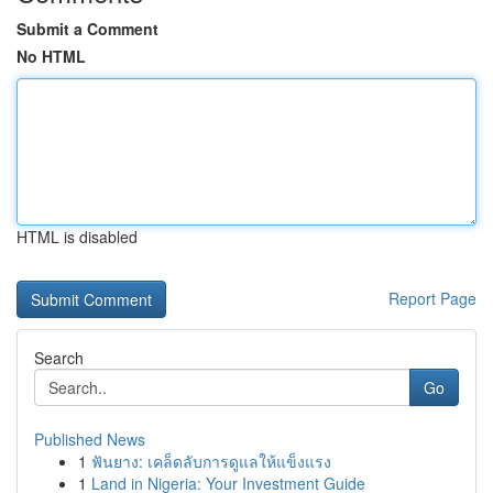
Submit a Comment
No HTML
HTML is disabled
Report Page
Search
Go
Published News
1
ฟันยาง: เคล็ดลับการดูแลให้แข็งแรง
1
Land in Nigeria: Your Investment Guide