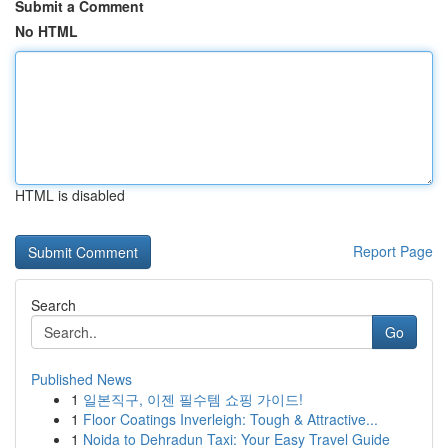
Submit a Comment
No HTML
HTML is disabled
Report Page
Search
Go
Published News
1
일본직구, 이젠 필수템 쇼핑 가이드!
1
Floor Coatings Inverleigh: Tough & Attractive...
1
Noida to Dehradun Taxi: Your Easy Travel Guide