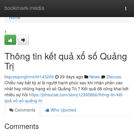
Home
bookmark-media
Togg
navi
Home
1
Thông tin kết quả xổ số Quảng
Trị
ktquxsqungtrminht143206
29 days ago
News
Discuss
Chiều nay bất kỳ ai là người hạnh phúc sau khi nhận phần cao
nhất hay những hạng xổ số Quảng Trị ? Kết quả đã công khai bởi
nhiều sự hồi
https://johsocial.com/story12395866/thông-tin-kết-
quả-xổ-số-quảng-trị
Comments
Who Upvoted
Comments