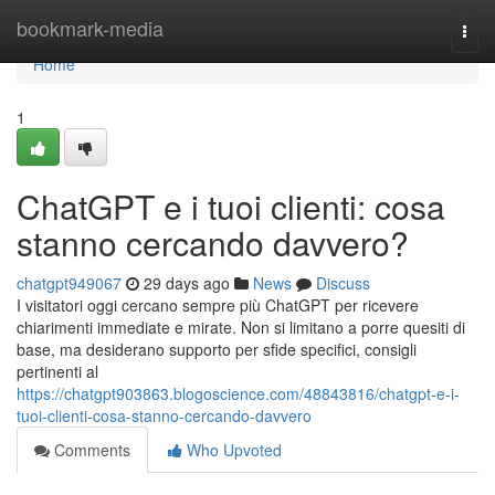
Home
bookmark-media
Togg
navi
Home
1
ChatGPT e i tuoi clienti: cosa
stanno cercando davvero?
chatgpt949067
29 days ago
News
Discuss
I visitatori oggi cercano sempre più ChatGPT per ricevere
chiarimenti immediate e mirate. Non si limitano a porre quesiti di
base, ma desiderano supporto per sfide specifici, consigli
pertinenti al
https://chatgpt903863.blogoscience.com/48843816/chatgpt-e-i-
tuoi-clienti-cosa-stanno-cercando-davvero
Comments
Who Upvoted