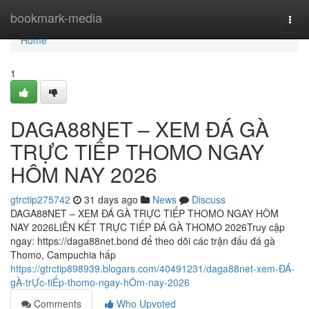
Home
bookmark-media
Togg
navi
Home
1
DAGA88NET – XEM ĐÁ GÀ
TRỰC TIẾP THOMO NGAY
HÔM NAY 2026
gtrctip275742
31 days ago
News
Discuss
DAGA88NET – XEM ĐÁ GÀ TRỰC TIẾP THOMO NGAY HÔM
NAY 2026LIÊN KẾT TRỰC TIẾP ĐÁ GÀ THOMO 2026Truy cập
ngay: https://daga88net.bond để theo dõi các trận đấu đá gà
Thomo, Campuchia hấp
https://gtrctip898939.blogars.com/40491231/daga88net-xem-ĐÁ-
gÀ-trỰc-tiẾp-thomo-ngay-hÔm-nay-2026
Comments
Who Upvoted