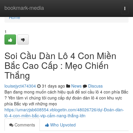
Home
bookmark-media
Togg
navi
Home
1
Soi Cầu Dàn Lô 4 Con Miền
Bắc Cao Cấp : Mẹo Chiến
Thắng
louisejyct474304
31 days ago
News
Discuss
Bạn đang mong muốn cách hiệu quả để soi cầu lô 4 con phía Bắc
? Yên tâm vì chúng tôi cung cấp dự đoán dàn lô 4 con khu vực
phía Bắc vip với những mẹo
https://umarzjsb608554.vblogetin.com/48026726/dự-Đoán-dàn-
lô-4-con-miền-bắc-vip-cẩm-nang-thắng-lớn
Comments
Who Upvoted